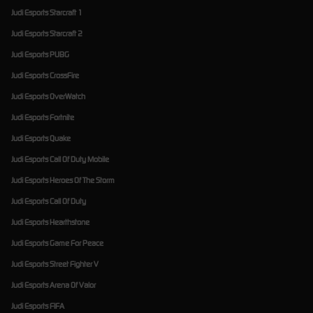
Judi Esports Rocket League
Judi Esports King of Glory
Judi Esports Starcraft 1
Judi Esports Starcraft 2
Judi Esports PUBG
Judi Esports CrossFire
Judi Esports OverWatch
Judi Esports Fortnite
Judi Esports Quake
Judi Esports Call Of Duty Mobile
Judi Esports Heroes Of The Storm
Judi Esports Call Of Duty
Judi Esports Hearthstone
Judi Esports Game For Peace
Judi Esports Street Fighter V