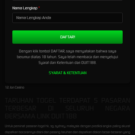
Nama Lengkap
1. Pragmatic Play Casino
2. Sexy Casino
3. Asia Gaming Casino
4. Mg Live Casino
5. Allbet Live Casino
Dengan klik tombol DAFTAR, saya menyatakan bahwa saya
6. Svenus Cock Fighting
berumur diatas 18 tahun. Saya telah membaca dan menyetujui
Syarat dan Ketentuan dari DUIT188.
7. S568 Win Casino
8. Pgs Live Casino
SYARAT & KETENTUAN
9. Pretty Gaming Casino
10. Evolution Gaming Casino
11. Dream Gaming Casino
12. Ion Casino
TARUHAN TOGEL TERDAPAT 5 PASARAN
TERBESAR DI SELURUH NEGARA