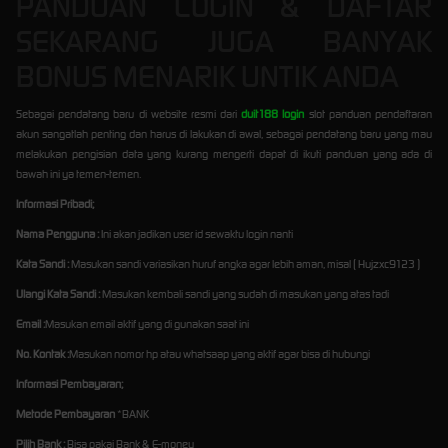
merchant dan gerai retail terdekat seperti Indomaret atau Alfamart demi kelancaran
transaksi.
PANDUAN LOGIN & DAFTAR
SEKARANG JUGA BANYAK
BONUS MENARIK UNTIK ANDA
Sebagai pendatang baru di website resmi dari
duit188 login
slot panduan pendaftaran
akun sangatlah penting dan harus di lakukan di awal, sebagai pendatang baru yang mau
melakukan pengisian data yang kurang mengerti dapat di ikuti panduan yang ada di
bawah ini ya temen-temen.
Informasi Pribadi;
Nama Pengguna :
Ini akan jadikan user id sewaktu login nanti
Kata Sandi :
Masukan sandi variasikan huruf angka agar lebih aman, misal ( Hujzxc9123 )
Ulangi Kata Sandi :
Masukan kembali sandi yang sudah di masukan yang atas tadi
Email :
Masukan email aktif yang di gunakan saat ini
No. Kontak :
Masukan nomor hp atau whatsaap yang aktif agar bisa di hubungi