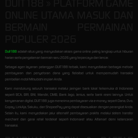
DAN BERMAIN PERMAINAN POPULER 2026
DUIT188 » PLATFORM GAME
ONLINE UTAMA MASUK DAN
BERMAIN PERMAINAN
POPULER 2026
Duit188
adalah situs yang menyediakan akses game online paling lengkap untuk hiburan
harian serta pengalaman bermain seru 2026 yang terpercaya dan lancar.
Sebagai agen layanan pelanggan DUIT188 terbaik, kami menyediakan berbagai metode
pembayaran dan penyetoran dana yang fleksibel untuk mempermudah transaksi
pembelian mobil Mitsubishi impian Anda.
Kami mendukung seluruh transaksi melalui jaringan bank lokal terkemuka di Indonesia
seperti BCA, BRI, BNI, Mandiri, CIMB, Bank Jago, Jenius, serta bank resmi lainnya. Untuk
kenyamanan digital, DUIT188 juga menerima pembayaran via e-money seperti Dana, Ovo,
Gopay, LinkAja, Sakuku, dan ShopeePay yang dapat disesuaikan dengan perangkat Anda.
Selain itu, kami menyediakan jalur alternatif pembayaran praktis melalui sistem transfer