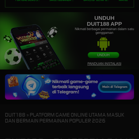
FORTUNE GEMS 500
SWEET BONANZA 2500
GATES OF OLYMPUS 1000
MAHJONG WAYS
UNDUH
DUIT188 APP
Nikmati berbagai permainan dalam satu
genggaman
UNDUH
PANDUAN INSTALASI
DUIT188 » PLATFORM GAME ONLINE UTAMA MASUK