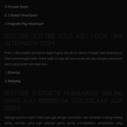
2. I-Sport
3. Opus Plus
4. S-Sports
5. Pinnacle Sports
6. 3-Sbobet Virtual Sports
7. Pragmatic Play Virtual Sport
DUIT188 DUIT188 SITUS ASLI LOGIN LINK
ALTERNATIF 2024
Poker online adalah permainan legend yang dari jaman dahulu hinggah saat sekarang ini,
tidak lupa tertinggal poker online wajib di coba oleh semua pemain baru dengan peraminan
gacor yang sudah ada sejak dulu.
1. 9Gaming
2. Balakplay
DUIT188 E-SPORTS PERMAINAN ONLINE
UANG ASLI INDONESIA TERLENGKAP ADA