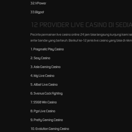
32.VPower
33.Bigpot
12 PROVIDER LIVE CASINO DI SED
Pecinta permainan live casino online 24 jam bisa langsung kunjungi kami se
antar bandar yang bertaruh. Berikut ke-12 jenis live casino yang bisa di n
1. Pragmatic Play Casino
2. Sexy Casino
3. Asia Gaming Casino
4. Mg Live Casino
5. Allbet Live Casino
6. Svenus Cock Fighting
7. S568 Win Casino
8. Pgs Live Casino
9. Pretty Gaming Casino
10. Evolution Gaming Casino