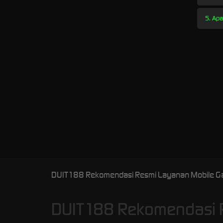
5. Apa
DUIT188 Rekomendasi Resmi Layanan Mobile Ga
DUIT188 Rekomendasi R