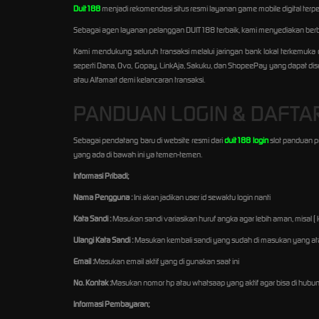
Duit188
menjadi rekomendasi situs resmi layanan game mobile digital ter
Sebagai agen layanan pelanggan DUIT188 terbaik, kami menyediakan berb
Kami mendukung seluruh transaksi melalui jaringan bank lokal terkemuka 
seperti Dana, Ovo, Gopay, LinkAja, Sakuku, dan ShopeePay yang dapat dises
atau Alfamart demi kelancaran transaksi.
PANDUAN LOGIN & DAFTA
Sebagai pendatang baru di website resmi dari
duit188 login
slot panduan p
yang ada di bawah ini ya temen-temen.
Informasi Pribadi;
Nama Pengguna :
Ini akan jadikan user id sewaktu login nanti
Kata Sandi :
Masukan sandi variasikan huruf angka agar lebih aman, misal (
Ulangi Kata Sandi :
Masukan kembali sandi yang sudah di masukan yang ata
Email :
Masukan email aktif yang di gunakan saat ini
No. Kontak :
Masukan nomor hp atau whatsaap yang aktif agar bisa di hubun
Informasi Pembayaran;